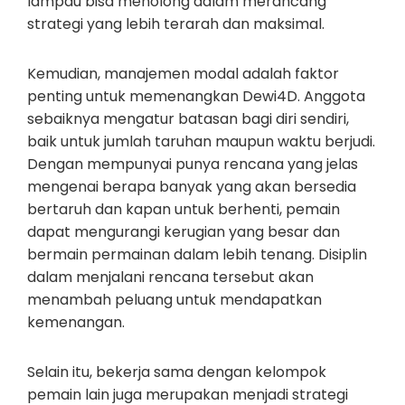
lampau bisa menolong dalam merancang
strategi yang lebih terarah dan maksimal.
Kemudian, manajemen modal adalah faktor
penting untuk memenangkan Dewi4D. Anggota
sebaiknya mengatur batasan bagi diri sendiri,
baik untuk jumlah taruhan maupun waktu berjudi.
Dengan mempunyai punya rencana yang jelas
mengenai berapa banyak yang akan bersedia
bertaruh dan kapan untuk berhenti, pemain
dapat mengurangi kerugian yang besar dan
bermain permainan dalam lebih tenang. Disiplin
dalam menjalani rencana tersebut akan
menambah peluang untuk mendapatkan
kemenangan.
Selain itu, bekerja sama dengan kelompok
pemain lain juga merupakan menjadi strategi