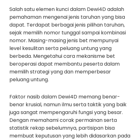
Salah satu elemen kunci dalam Dewi4D adalah
pemahaman mengenai jenis taruhan yang bisa
dapat. Terdapat berbagai jenis pilihan taruhan,
sejak memilih nomor tunggal sampai kombinasi
nomor. Masing-masing jenis bet mempunyai
level kesulitan serta peluang untung yang
berbeda. Mengetahui cara mekanisme bet
beroperasi dapat membantu peserta dalam
memilih strategi yang dan memperbesar
peluang untung.
Faktor nasib dalam Dewi4D memang benar-
benar krusial, namun ilmu serta taktik yang baik
juga sangat mempengaruhi fungsi yang besar.
Dengan memahami corak permainan serta
statistik rekap sebelumnya, partisipan bisa
membuat keputusan yang lebih didasarkan pada