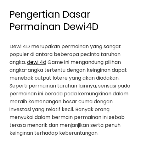
Pengertian Dasar
Permainan Dewi4D
Dewi 4D merupakan permainan yang sangat
populer di antara beberapa pecinta taruhan
angka.
dewi 4d
Game ini mengandung pilihan
angka-angka tertentu dengan keinginan dapat
menebak output lotere yang akan diadakan.
Seperti permainan taruhan lainnya, sensasi pada
permainan ini berada pada kemungkinan dalam
meraih kemenangan besar cuma dengan
investasi yang relatif kecil. Banyak orang
menyukai dalam bermain permainan ini sebab
terasa menarik dan menjanjikan serta penuh
keinginan terhadap keberuntungan.