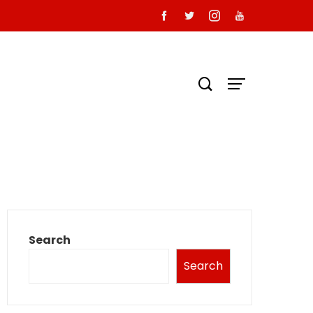
Search
Search