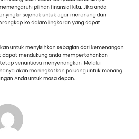
mengaruhi pilihan finansial kita. Jika anda
nyingkir sejenak untuk agar merenung dan
perangkap ke dalam lingkaran yang dapat
gkan untuk menyisihkan sebagian dari kemenangan
apat dapat mendukung anda mempertahankan
tetap senantiasa menyenangkan. Melalui
k hanya akan meningkatkan peluang untuk menang
uangan Anda untuk masa depan.