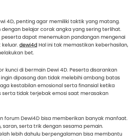
 4D, penting agar memiliki taktik yang matang.
 dengan belajar corak angka yang sering terlihat.
lalu, peserta dapat menemukan pandangan mengenai
 keluar.
dewi4d
Hal ini tak memastikan keberhasilan,
elakukan bet.
or kunci di bermain Dewi 4D. Peserta disarankan
ingin dipasang dan tidak melebihi ambang batas
ga kestabilan emosional serta finansial ketika
s serta tidak terjebak emosi saat merasakan
pun forum Dewi4D bisa memberikan banyak manfaat.
 saran, serta trik dengan sesama pemain.
 telah lebih dahulu berpengalaman bisa membantu