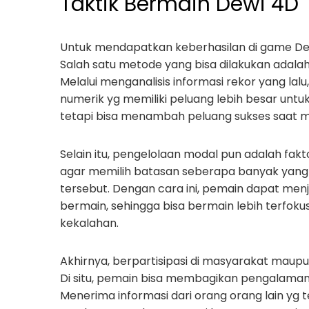
Taktik Bermain Dewi 4D
Untuk mendapatkan keberhasilan di game Dewi
Salah satu metode yang bisa dilakukan adalah
Melalui menganalisis informasi rekor yang 
numerik yg memiliki peluang lebih besar untuk
tetapi bisa menambah peluang sukses saat m
Selain itu, pengelolaan modal pun adalah fakt
agar memilih batasan seberapa banyak yang 
tersebut. Dengan cara ini, pemain dapat menja
bermain, sehingga bisa bermain lebih terfoku
kekalahan.
Akhirnya, berpartisipasi di masyarakat mau
Di situ, pemain bisa membagikan pengalaman,
Menerima informasi dari orang orang lain yg