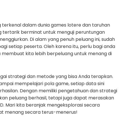
 terkenal dalam dunia games lotere dan taruhan
ng tertarik berminat untuk menguji peruntungan
enggiurkan. Di alam yang penuh peluang ini, sudah
gi setiap peserta. Oleh karena itu, perlu bagi anda
sa membuat kita lebih berpeluang untuk menang di
gai strategi dan metode yang bisa Anda terapkan.
pai mempelajari pola game, setiap data sini
asilan. Dengan memiliki pengetahuan dan strategi
an peluang berhasil, tetapi juga dapat merasakan
 Mari kita beranjak mengeksplorasi secara
at menang secara terus-menerus!