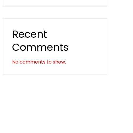
Recent
Comments
No comments to show.