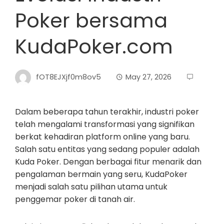
Poker bersama
KudaPoker.com
fOT8EJXjf0m8ov5
May 27, 2026
Dalam beberapa tahun terakhir, industri poker
telah mengalami transformasi yang signifikan
berkat kehadiran platform online yang baru.
Salah satu entitas yang sedang populer adalah
Kuda Poker. Dengan berbagai fitur menarik dan
pengalaman bermain yang seru, KudaPoker
menjadi salah satu pilihan utama untuk
penggemar poker di tanah air.