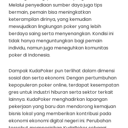
Melalui penyediaan sumber daya juga tips
bermain, pemain bisa meningkatkan
keterampilan dirinya, yang kemudian
mewujudkan lingkungan poker yang lebih
berdaya saing serta menyenangkan. Kondisi ini
tidak hanya menguntungkan bagi pemain
individu, namun juga meneguhkan komunitas
poker di Indonesia.
Dampak KudaPoker pun terlihat dalam dimensi
sosial dan serta ekonomi. Dengan pertumbuhan
kepopuleran poker online, terdapat kesempatan
gres untuk industri hiburan serta sektor terkait
lainnya. KudaPoker menghadirkan lapangan
pekerjaan yang baru dan mendorong kemajuan
bisnis lokal yang memberikan kontribusi pada
ekonomi ekonomi digital negeri ini. Perubahan
tersebut memposisikan KudaPoker sebagai