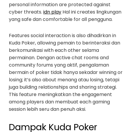
personal information are protected against
cyber threats.
idn play
Hal ini creates lingkungan
yang safe dan comfortable for all pengguna.
Features social interaction is also dihadirkan in
Kuda Poker, allowing pemain to berinteraksi dan
berkomunikasi with each other selama
permainan. Dengan active chat rooms and
community forums yang aktif, pengalaman
bermain of poker tidak hanya sekadar winning or
losing; it’s also about menang atau losing, tetapi
juga building relationships and sharing strategi.
This feature meningkatkan the engagement
among players dan membuat each gaming
session lebih seru dan penuh aksi.
Dampak Kuda Poker