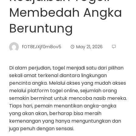
Membedah Angka
Beruntung
fOT8EJXjf0m8ov5
May 21, 2026
Di alam perjudian, togel menjadi satu dari pilihan
sekali amat terkenal diantara lingkungan
pencinta angka. Melalui akses yang mudah akses
melalui platform togel online, sejumlah orang
semakin berminat untuk mencoba nasib mereka.
Tiaps hari, pemain menantikan angka-angka
yang akan akan, berharap bisa meraih
kemenangan yang hanya menguntungkan dan
juga penuh dengan sensasi.