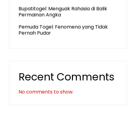
Bupatitogel: Menguak Rahasia di Balik
Permainan Angka
Pemuda Togel: Fenomena yang Tidak
Pernah Pudar
Recent Comments
No comments to show.