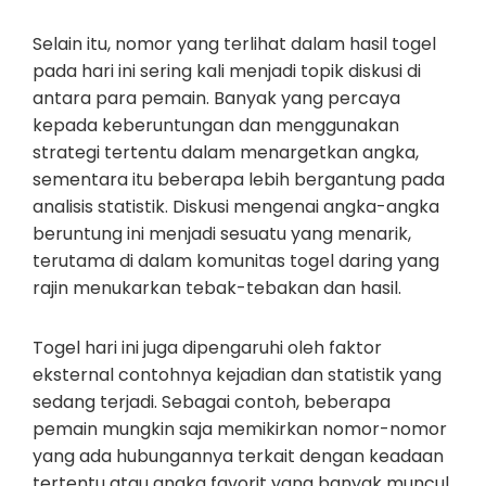
Selain itu, nomor yang terlihat dalam hasil togel
pada hari ini sering kali menjadi topik diskusi di
antara para pemain. Banyak yang percaya
kepada keberuntungan dan menggunakan
strategi tertentu dalam menargetkan angka,
sementara itu beberapa lebih bergantung pada
analisis statistik. Diskusi mengenai angka-angka
beruntung ini menjadi sesuatu yang menarik,
terutama di dalam komunitas togel daring yang
rajin menukarkan tebak-tebakan dan hasil.
Togel hari ini juga dipengaruhi oleh faktor
eksternal contohnya kejadian dan statistik yang
sedang terjadi. Sebagai contoh, beberapa
pemain mungkin saja memikirkan nomor-nomor
yang ada hubungannya terkait dengan keadaan
tertentu atau angka favorit yang banyak muncul