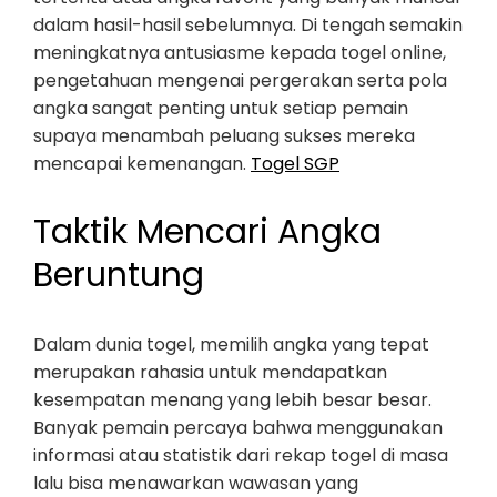
dalam hasil-hasil sebelumnya. Di tengah semakin
meningkatnya antusiasme kepada togel online,
pengetahuan mengenai pergerakan serta pola
angka sangat penting untuk setiap pemain
supaya menambah peluang sukses mereka
mencapai kemenangan.
Togel SGP
Taktik Mencari Angka
Beruntung
Dalam dunia togel, memilih angka yang tepat
merupakan rahasia untuk mendapatkan
kesempatan menang yang lebih besar besar.
Banyak pemain percaya bahwa menggunakan
informasi atau statistik dari rekap togel di masa
lalu bisa menawarkan wawasan yang