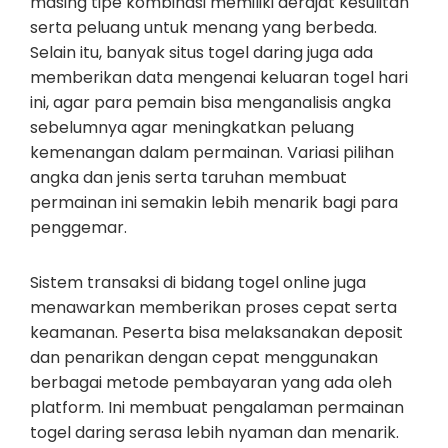
masing tipe kombinasi memiliki derajat kesulitan
serta peluang untuk menang yang berbeda.
Selain itu, banyak situs togel daring juga ada
memberikan data mengenai keluaran togel hari
ini, agar para pemain bisa menganalisis angka
sebelumnya agar meningkatkan peluang
kemenangan dalam permainan. Variasi pilihan
angka dan jenis serta taruhan membuat
permainan ini semakin lebih menarik bagi para
penggemar.
Sistem transaksi di bidang togel online juga
menawarkan memberikan proses cepat serta
keamanan. Peserta bisa melaksanakan deposit
dan penarikan dengan cepat menggunakan
berbagai metode pembayaran yang ada oleh
platform. Ini membuat pengalaman permainan
togel daring serasa lebih nyaman dan menarik.