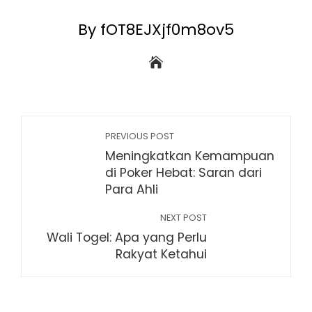
By fOT8EJXjf0m8ov5
PREVIOUS POST
Meningkatkan Kemampuan
di Poker Hebat: Saran dari
Para Ahli
NEXT POST
Wali Togel: Apa yang Perlu
Rakyat Ketahui