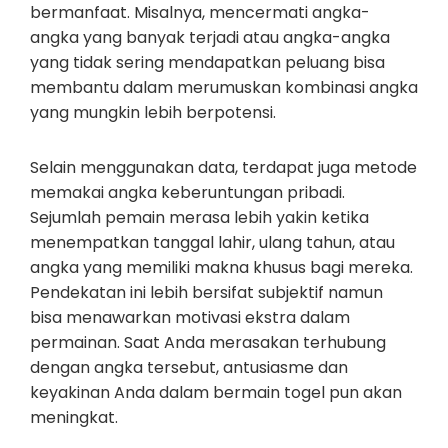
bermanfaat. Misalnya, mencermati angka-
angka yang banyak terjadi atau angka-angka
yang tidak sering mendapatkan peluang bisa
membantu dalam merumuskan kombinasi angka
yang mungkin lebih berpotensi.
Selain menggunakan data, terdapat juga metode
memakai angka keberuntungan pribadi.
Sejumlah pemain merasa lebih yakin ketika
menempatkan tanggal lahir, ulang tahun, atau
angka yang memiliki makna khusus bagi mereka.
Pendekatan ini lebih bersifat subjektif namun
bisa menawarkan motivasi ekstra dalam
permainan. Saat Anda merasakan terhubung
dengan angka tersebut, antusiasme dan
keyakinan Anda dalam bermain togel pun akan
meningkat.