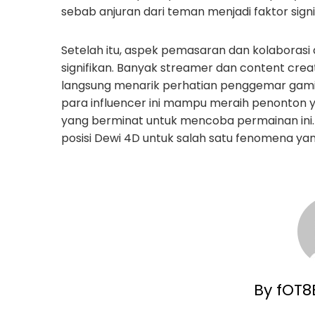
sebab anjuran dari teman menjadi faktor sign
Setelah itu, aspek pemasaran dan kolaborasi
signifikan. Banyak streamer dan content cre
langsung menarik perhatian penggemar gaming
para influencer ini mampu meraih penonton y
yang berminat untuk mencoba permainan ini
posisi Dewi 4D untuk salah satu fenomena yan
By fOT