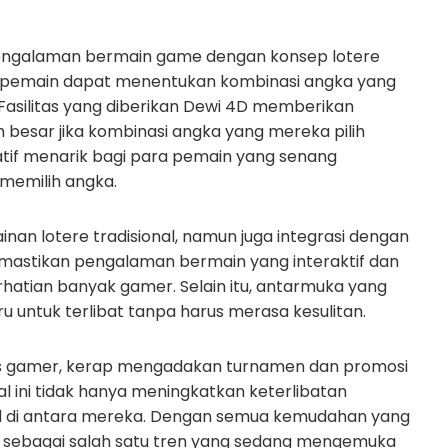
pengalaman bermain game dengan konsep lotere
i, pemain dapat menentukan kombinasi angka yang
Fasilitas yang diberikan Dewi 4D memberikan
 besar jika kombinasi angka yang mereka pilih
natif menarik bagi para pemain yang senang
memilih angka.
an lotere tradisional, namun juga integrasi dengan
astikan pengalaman bermain yang interaktif dan
hatian banyak gamer. Selain itu, antarmuka yang
ntuk terlibat tanpa harus merasa kesulitan.
as gamer, kerap mengadakan turnamen dan promosi
 ini tidak hanya meningkatkan keterlibatan
al di antara mereka. Dengan semua kemudahan yang
 sebagai salah satu tren yang sedang mengemuka