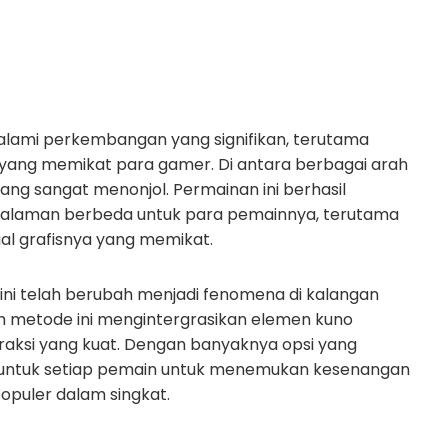
galami perkembangan yang signifikan, terutama
ang memikat para gamer. Di antara berbagai arah
ang sangat menonjol. Permainan ini berhasil
alaman berbeda untuk para pemainnya, terutama
al grafisnya yang memikat.
ni telah berubah menjadi fenomena di kalangan
h metode ini mengintergrasikan elemen kuno
aksi yang kuat. Dengan banyaknya opsi yang
 untuk setiap pemain untuk menemukan kesenangan
opuler dalam singkat.