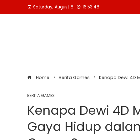
Skip
Saturday, August 8
16:53:48
to
content
Home
Berita Games
Kenapa Dewi 4D 
BERITA GAMES
Kenapa Dewi 4D 
Gaya Hidup dala