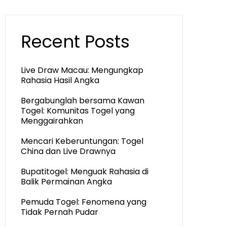
Recent Posts
Live Draw Macau: Mengungkap
Rahasia Hasil Angka
Bergabunglah bersama Kawan
Togel: Komunitas Togel yang
Menggairahkan
Mencari Keberuntungan: Togel
China dan Live Drawnya
Bupatitogel: Menguak Rahasia di
Balik Permainan Angka
Pemuda Togel: Fenomena yang
Tidak Pernah Pudar