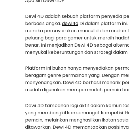
Apa Sih Dewi 4D?
Dewi 4D adalah sebuah platform penyedia 
berbasis angka.
dewi4d
Di dalam platform in
mereka percayai akan muncul dalam undian. 
peluang bagi para gamer untuk meraih hadiah
benar. Ini menjadikan Dewi 4D sebagai alter
menyukai keberuntungan dan strategi dalam 
Platform ini bukan hanya menyediakan permain
beragam genre permainan yang. Dengan mem
menyenangkan, Dewi 4D berhasil menarik per
mudah digunakan mempermudah pemain baru u
Dewi 4D tambahan lagi aktif dalam komunit
yang membangkitkan semangat kompetisi. Hal
pemain, melainkan menghasilkan ikatan sosi
ditawarkan, Dewi 4D memantapkan posisinya