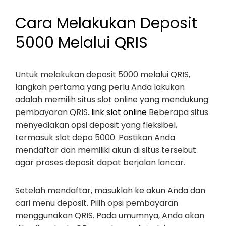
Cara Melakukan Deposit
5000 Melalui QRIS
Untuk melakukan deposit 5000 melalui QRIS,
langkah pertama yang perlu Anda lakukan
adalah memilih situs slot online yang mendukung
pembayaran QRIS.
link slot online
Beberapa situs
menyediakan opsi deposit yang fleksibel,
termasuk slot depo 5000. Pastikan Anda
mendaftar dan memiliki akun di situs tersebut
agar proses deposit dapat berjalan lancar.
Setelah mendaftar, masuklah ke akun Anda dan
cari menu deposit. Pilih opsi pembayaran
menggunakan QRIS. Pada umumnya, Anda akan