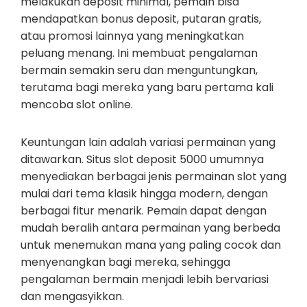
melakukan deposit minimal, pemain bisa
mendapatkan bonus deposit, putaran gratis,
atau promosi lainnya yang meningkatkan
peluang menang. Ini membuat pengalaman
bermain semakin seru dan menguntungkan,
terutama bagi mereka yang baru pertama kali
mencoba slot online.
Keuntungan lain adalah variasi permainan yang
ditawarkan. Situs slot deposit 5000 umumnya
menyediakan berbagai jenis permainan slot yang
mulai dari tema klasik hingga modern, dengan
berbagai fitur menarik. Pemain dapat dengan
mudah beralih antara permainan yang berbeda
untuk menemukan mana yang paling cocok dan
menyenangkan bagi mereka, sehingga
pengalaman bermain menjadi lebih bervariasi
dan mengasyikkan.