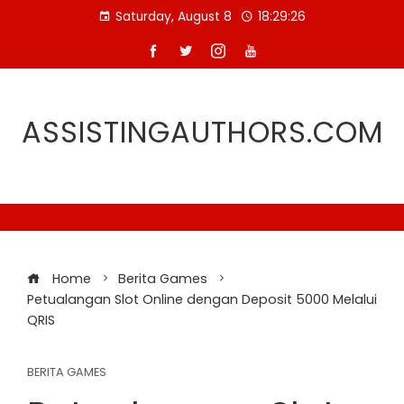
Skip
Saturday, August 8
18:29:26
to
content
ASSISTINGAUTHORS.COM
Home
Berita Games
Petualangan Slot Online dengan Deposit 5000 Melalui
QRIS
BERITA GAMES