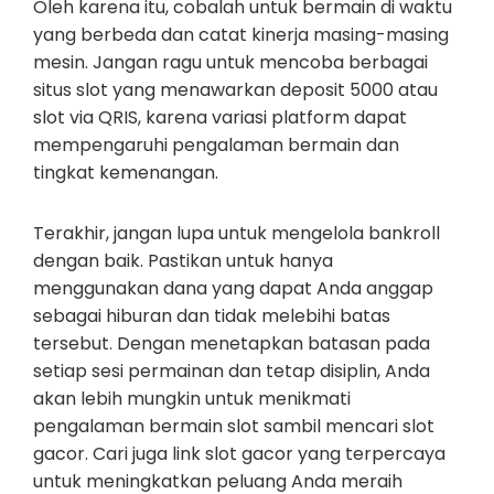
Oleh karena itu, cobalah untuk bermain di waktu
yang berbeda dan catat kinerja masing-masing
mesin. Jangan ragu untuk mencoba berbagai
situs slot yang menawarkan deposit 5000 atau
slot via QRIS, karena variasi platform dapat
mempengaruhi pengalaman bermain dan
tingkat kemenangan.
Terakhir, jangan lupa untuk mengelola bankroll
dengan baik. Pastikan untuk hanya
menggunakan dana yang dapat Anda anggap
sebagai hiburan dan tidak melebihi batas
tersebut. Dengan menetapkan batasan pada
setiap sesi permainan dan tetap disiplin, Anda
akan lebih mungkin untuk menikmati
pengalaman bermain slot sambil mencari slot
gacor. Cari juga link slot gacor yang terpercaya
untuk meningkatkan peluang Anda meraih