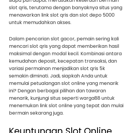
siapa pun dapat merasakan keseruan bermain
slot qris, terutama dengan banyaknya situs yang
menawarkan link slot qris dan slot depo 5000
untuk memudahkan akses.
Dalam pencarian slot gacor, pemain sering kali
mencari slot qris yang dapat memberikan hasil
maksimal dengan modal kecil. Kombinasi antara
kemudahan deposit, kecepatan transaksi, dan
variasi permainan menjadikan slot qris 5k
semakin diminati. Jadi, siapkah Anda untuk
memulai petualangan slot online yang menarik
ini? Dengan berbagai pilihan dan tawaran
menarik, kunjungi situs seperti warga88 untuk
menemukan link slot online yang tepat dan mulai
bermain sekarang juga.
Keuntungan Slot Online