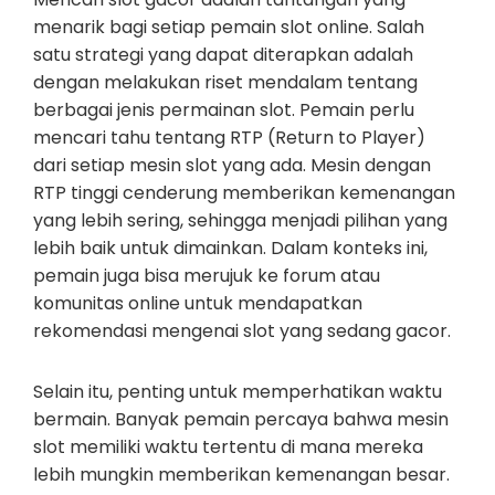
menarik bagi setiap pemain slot online. Salah
satu strategi yang dapat diterapkan adalah
dengan melakukan riset mendalam tentang
berbagai jenis permainan slot. Pemain perlu
mencari tahu tentang RTP (Return to Player)
dari setiap mesin slot yang ada. Mesin dengan
RTP tinggi cenderung memberikan kemenangan
yang lebih sering, sehingga menjadi pilihan yang
lebih baik untuk dimainkan. Dalam konteks ini,
pemain juga bisa merujuk ke forum atau
komunitas online untuk mendapatkan
rekomendasi mengenai slot yang sedang gacor.
Selain itu, penting untuk memperhatikan waktu
bermain. Banyak pemain percaya bahwa mesin
slot memiliki waktu tertentu di mana mereka
lebih mungkin memberikan kemenangan besar.