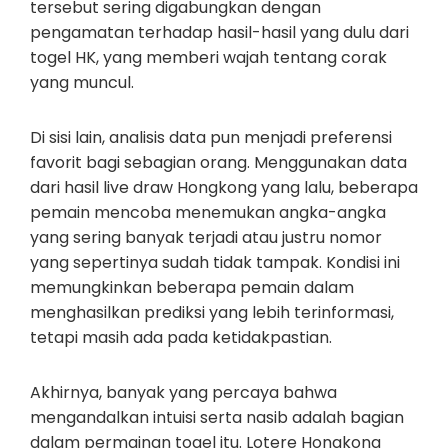
tersebut sering digabungkan dengan
pengamatan terhadap hasil-hasil yang dulu dari
togel HK, yang memberi wajah tentang corak
yang muncul.
Di sisi lain, analisis data pun menjadi preferensi
favorit bagi sebagian orang. Menggunakan data
dari hasil live draw Hongkong yang lalu, beberapa
pemain mencoba menemukan angka-angka
yang sering banyak terjadi atau justru nomor
yang sepertinya sudah tidak tampak. Kondisi ini
memungkinkan beberapa pemain dalam
menghasilkan prediksi yang lebih terinformasi,
tetapi masih ada pada ketidakpastian.
Akhirnya, banyak yang percaya bahwa
mengandalkan intuisi serta nasib adalah bagian
dalam permainan togel itu. Lotere Hongkong