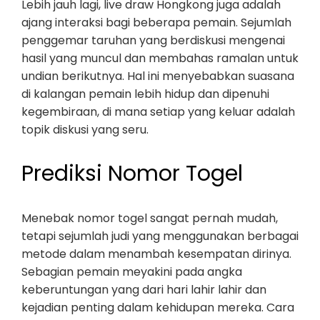
Lebih jauh lagi, live draw Hongkong juga adalah
ajang interaksi bagi beberapa pemain. Sejumlah
penggemar taruhan yang berdiskusi mengenai
hasil yang muncul dan membahas ramalan untuk
undian berikutnya. Hal ini menyebabkan suasana
di kalangan pemain lebih hidup dan dipenuhi
kegembiraan, di mana setiap yang keluar adalah
topik diskusi yang seru.
Prediksi Nomor Togel
Menebak nomor togel sangat pernah mudah,
tetapi sejumlah judi yang menggunakan berbagai
metode dalam menambah kesempatan dirinya.
Sebagian pemain meyakini pada angka
keberuntungan yang dari hari lahir lahir dan
kejadian penting dalam kehidupan mereka. Cara