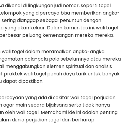
 dikenal di lingkungan judi nomor, seperti togel.
 kelompok yang dipercaya bisa memberikan angka-
 sering dianggap sebagai penuntun dengan
ng akan keluar. Dalam komunitas ini, wali togel
emperbesar peluang kemenangan mereka mereka.
h wali togel dalam meramalkan angka-angka.
ngamatan pola-pola pola sebelumnya atau mereka
ali menggabungkan elemen spiritual dan analisis
 praktek wali togel penuh daya tarik untuk banyak
u dapat dipastikan.
ercayaan yang ada di sekitar wali togel perjudian
n agar main secara bijaksana serta tidak hanya
 oleh wali togel. Memahami ide ini adalah penting
dalam dunia perjudian togel dan berharap