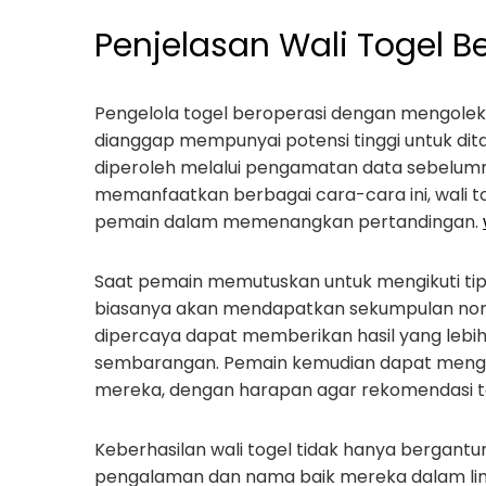
Penjelasan Wali Togel B
Pengelola togel beroperasi dengan mengole
dianggap mempunyai potensi tinggi untuk ditar
diperoleh melalui pengamatan data sebelumnya
memanfaatkan berbagai cara-cara ini, wali 
pemain dalam memenangkan pertandingan.
Saat pemain memutuskan untuk mengikuti tips
biasanya akan mendapatkan sekumpulan nomor
dipercaya dapat memberikan hasil yang leb
sembarangan. Pemain kemudian dapat meng
mereka, dengan harapan agar rekomendasi 
Keberhasilan wali togel tidak hanya bergantun
pengalaman dan nama baik mereka dalam ling