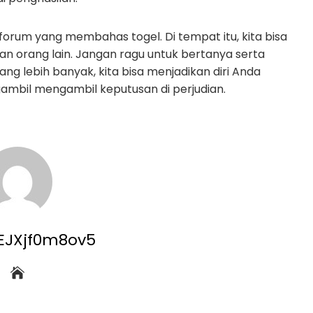
 forum yang membahas togel. Di tempat itu, kita bisa
n orang lain. Jangan ragu untuk bertanya serta
 lebih banyak, kita bisa menjadikan diri Anda
gambil mengambil keputusan di perjudian.
8EJXjf0m8ov5