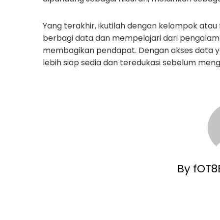
Yang terakhir, ikutilah dengan kelompok atau
berbagi data dan mempelajari dari pengalama
membagikan pendapat. Dengan akses data yang
lebih siap sedia dan teredukasi sebelum men
By fOT