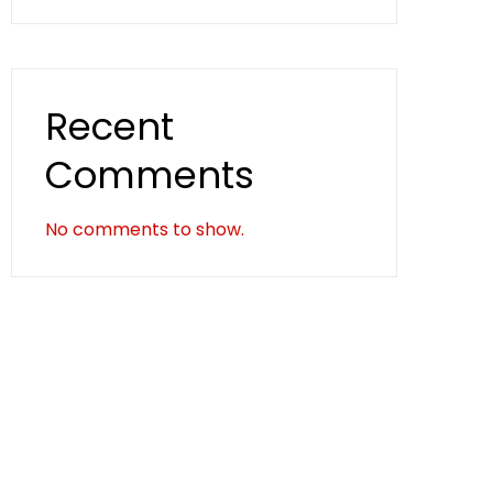
Recent
Comments
No comments to show.