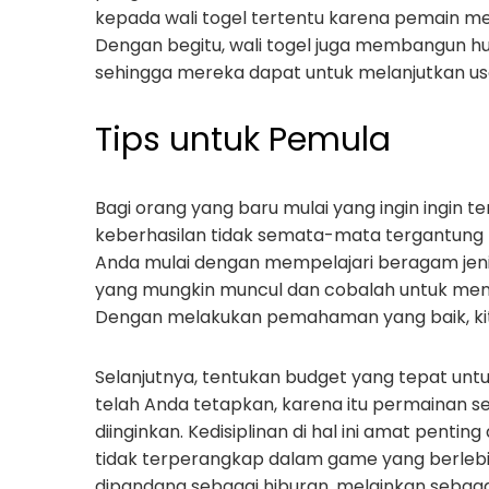
kepada wali togel tertentu karena pemain 
Dengan begitu, wali togel juga membangun h
sehingga mereka dapat untuk melanjutkan us
Tips untuk Pemula
Bagi orang yang baru mulai yang ingin ingin t
keberhasilan tidak semata-mata tergantung
Anda mulai dengan mempelajari beragam jenis
yang mungkin muncul dan cobalah untuk menca
Dengan melakukan pemahaman yang baik, ki
Selanjutnya, tentukan budget yang tepat untuk
telah Anda tetapkan, karena itu permainan s
diinginkan. Kedisiplinan di hal ini amat penti
tidak terperangkap dalam game yang berlebi
dipandang sebagai hiburan, melainkan sebaga