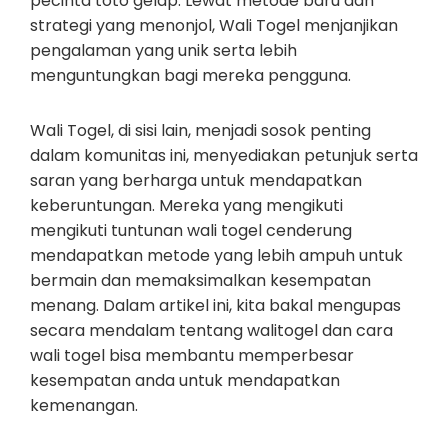
pecinta toto gelap. Lewat metode baru dan
strategi yang menonjol, Wali Togel menjanjikan
pengalaman yang unik serta lebih
menguntungkan bagi mereka pengguna.
Wali Togel, di sisi lain, menjadi sosok penting
dalam komunitas ini, menyediakan petunjuk serta
saran yang berharga untuk mendapatkan
keberuntungan. Mereka yang mengikuti
mengikuti tuntunan wali togel cenderung
mendapatkan metode yang lebih ampuh untuk
bermain dan memaksimalkan kesempatan
menang. Dalam artikel ini, kita bakal mengupas
secara mendalam tentang walitogel dan cara
wali togel bisa membantu memperbesar
kesempatan anda untuk mendapatkan
kemenangan.