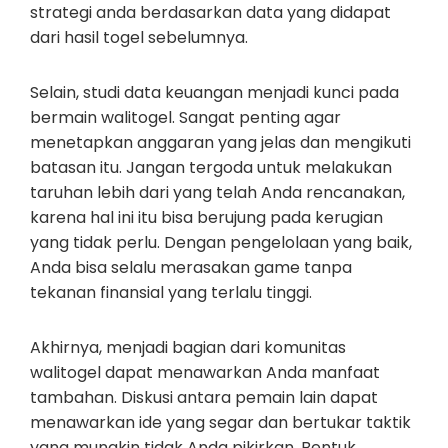
strategi anda berdasarkan data yang didapat
dari hasil togel sebelumnya.
Selain, studi data keuangan menjadi kunci pada
bermain walitogel. Sangat penting agar
menetapkan anggaran yang jelas dan mengikuti
batasan itu. Jangan tergoda untuk melakukan
taruhan lebih dari yang telah Anda rencanakan,
karena hal ini itu bisa berujung pada kerugian
yang tidak perlu. Dengan pengelolaan yang baik,
Anda bisa selalu merasakan game tanpa
tekanan finansial yang terlalu tinggi.
Akhirnya, menjadi bagian dari komunitas
walitogel dapat menawarkan Anda manfaat
tambahan. Diskusi antara pemain lain dapat
menawarkan ide yang segar dan bertukar taktik
yang mungkin tidak Anda pikirkan. Bentuk