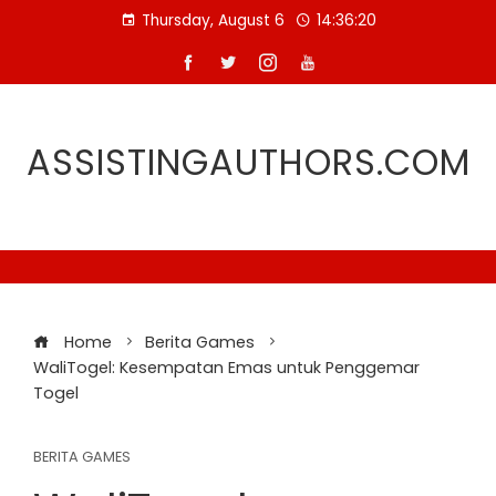
Skip
Thursday, August 6
14:36:20
to
content
ASSISTINGAUTHORS.COM
Home
Berita Games
WaliTogel: Kesempatan Emas untuk Penggemar
Togel
BERITA GAMES