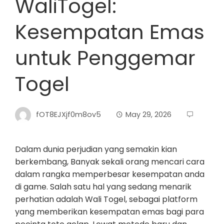
WaliTogel:
Kesempatan Emas
untuk Penggemar
Togel
fOT8EJXjf0m8ov5
May 29, 2026
Dalam dunia perjudian yang semakin kian
berkembang, Banyak sekali orang mencari cara
dalam rangka memperbesar kesempatan anda
di game. Salah satu hal yang sedang menarik
perhatian adalah Wali Togel, sebagai platform
yang memberikan kesempatan emas bagi para